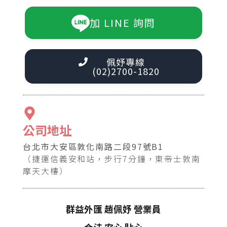
加 LINE 詢問
佩妤專線
(02)2700-1820
公司地址
台北市大安區敦化南路二段97號B1
（捷運信義安和站，步行7分鐘，東帝士敦南
摩天大樓）
群益外匯 趙佩妤 營業員