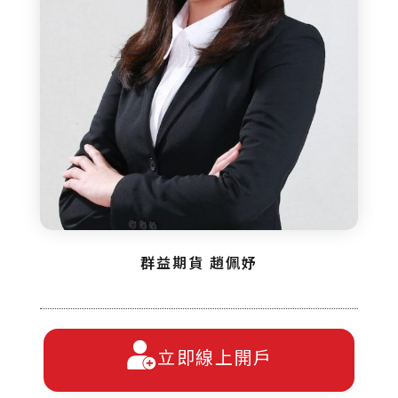
群益期貨 趙佩妤
立即線上開戶