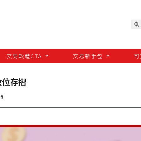
交易軟體CTA
交易新手包
可
數位存摺
摺