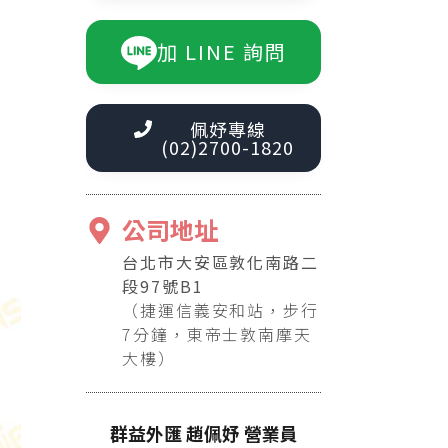
加 LINE 詢問
佩妤專線
(02)2700-1820
公司地址
台北市大安區敦化南路二
段97號B1
（捷運信義安和站，步行
7分鐘，東帝士敦南摩天
大樓）
群益外匯 趙佩妤 營業員