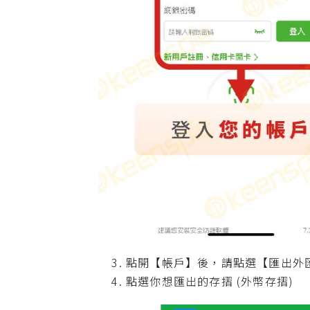
點開【帳戶】後，請點選【匯出外
點選你想匯出的存摺 (外幣存摺)