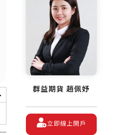
群益期貨 趙佩妤
立即線上開戶