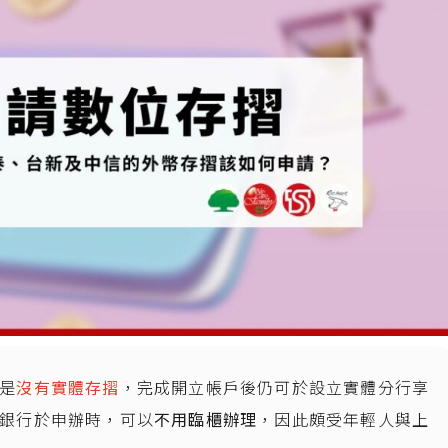
是
沒有實體存摺
，完成開立帳戶後仍可於設立實體分行享
銀行於申辦時，可以
不用臨櫃辦理
，因此頗受年輕人與上