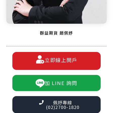
群益期貨 趙佩妤
立即線上開戶
加 LINE 詢問
佩妤專線
(02)2700-1820