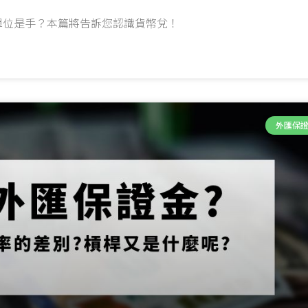
單位是手？本篇將告訴您認識貨幣兌！
外匯保