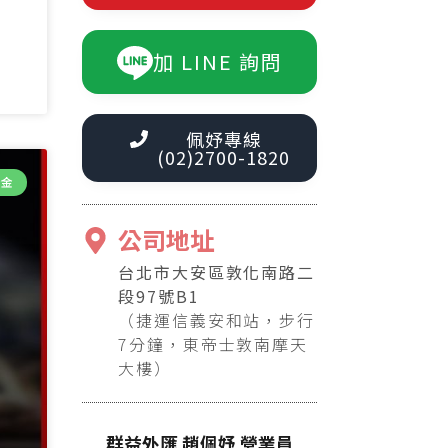
加 LINE 詢問
佩妤專線
(02)2700-1820
證金
公司地址
台北市大安區敦化南路二
段97號B1
（捷運信義安和站，步行
7分鐘，東帝士敦南摩天
大樓）
群益外匯 趙佩妤 營業員