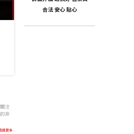
合法 安心 貼心
常關注
月的非
閱讀更多