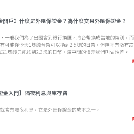
金開戶》什麼是外匯保證金？為什麼交易外匯保證金？
單，一般我們為了出國會到銀行換匯，將台幣換成當地的幣別，
有可能你今天1塊錢台幣可以換到2.5塊的日幣，但匯率有漲有
成1塊錢只能換到2.3塊的日幣，這中間的價差我們叫做匯差。
證金入門】隔夜利息與庫存費
倉就會有隔夜利息，它是外匯保證金的成本之一，