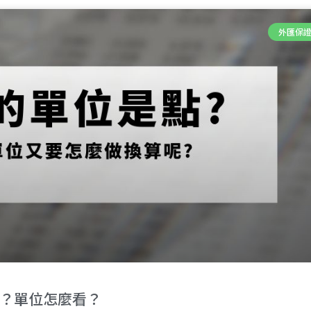
外匯保
？單位怎麼看？