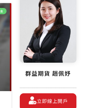
證金
群益期貨 趙佩妤
立即線上開戶