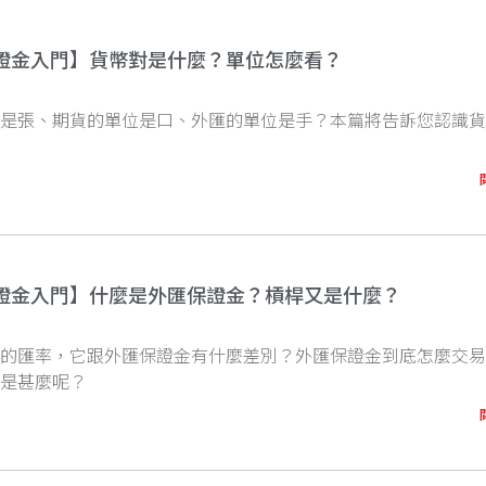
證金入門】貨幣對是什麼？單位怎麼看？
位是張、期貨的單位是口、外匯的單位是手？本篇將告訴您認識
證金入門】什麼是外匯保證金？槓桿又是什麼？
到的匯率，它跟外匯保證金有什麼差別？外匯保證金到底怎麼交
底是甚麼呢？