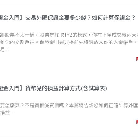
證金入門】交易外匯保證金要多少錢？如何計算保證金？
跟股票不太一樣，股票是採取T+2的模式，你在下單成交後兩天
放到你的交割戶裡。保證金則是要提前先將錢放入你的入金帳戶
交易。
證金入門】貨幣兌的損益計算方式(含試算表)
益要怎麼算？不是賣價減買價嗎？本篇將告訴您如何正確計算外
的損益。