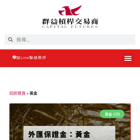
加Line聯絡佩妤
回到首頁
»
黃金
黃金 CFD