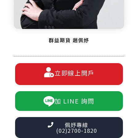
群益期貨 趙佩妤
立即線上開戶
加 LINE 詢問
佩妤專線
(02)2700-1820