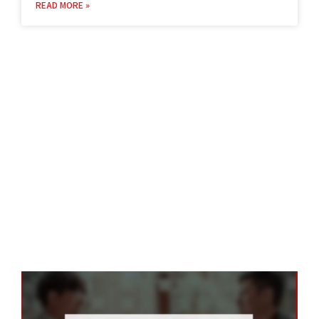
READ MORE »
20