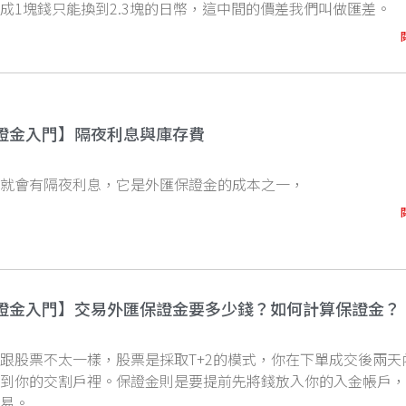
成1塊錢只能換到2.3塊的日幣，這中間的價差我們叫做匯差。
證金入門】隔夜利息與庫存費
倉就會有隔夜利息，它是外匯保證金的成本之一，
證金入門】交易外匯保證金要多少錢？如何計算保證金？
跟股票不太一樣，股票是採取T+2的模式，你在下單成交後兩天
放到你的交割戶裡。保證金則是要提前先將錢放入你的入金帳戶
交易。