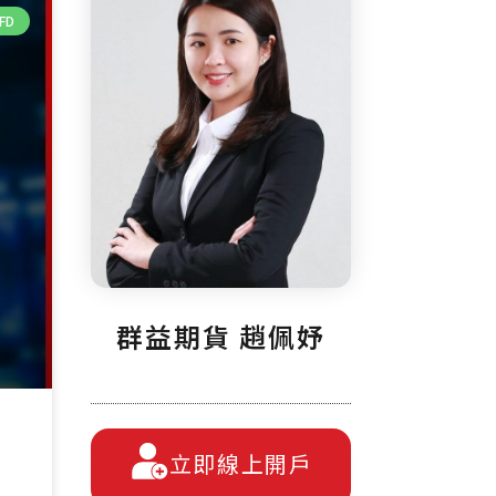
FD
群益期貨 趙佩妤
立即線上開戶