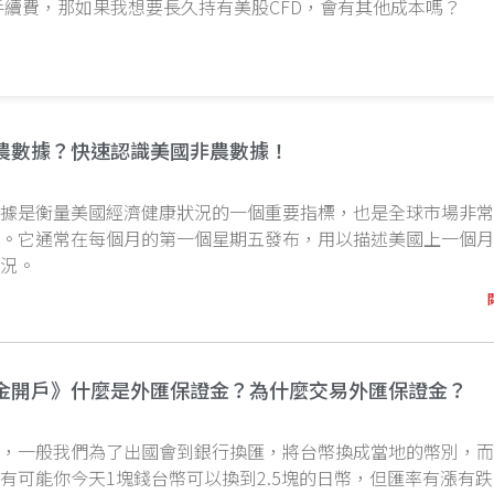
續費，那如果我想要長久持有美股CFD，會有其他成本嗎？
農數據？快速認識美國非農數據！
數據是衡量美國經濟健康狀況的一個重要指標，也是全球市場非
一。它通常在每個月的第一個星期五發布，用以描述美國上一個
狀況。
金開戶》什麼是外匯保證金？為什麼交易外匯保證金？
單，一般我們為了出國會到銀行換匯，將台幣換成當地的幣別，
有可能你今天1塊錢台幣可以換到2.5塊的日幣，但匯率有漲有