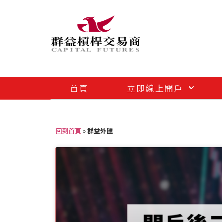
首頁
立即線上開戶
回到首頁
»
群益外匯