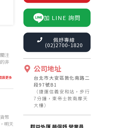
加 LINE 詢問
佩妤專線
(02)2700-1820
常關注
月的非
公司地址
台北市大安區敦化南路二
閱讀更多
段97號B1
（捷運信義安和站，步行
7分鐘，東帝士敦南摩天
大樓）
而貨幣
跌，明天
群益外匯 趙佩妤 營業員