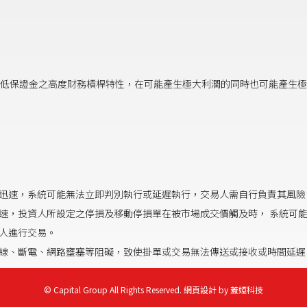
低保證金之高度財務槓桿特性，在可能產生極大利潤的同時也可能產生極
迅速，系統可能無法立即判別執行或延遲執行，交易人需自行負責其風
速，投資人所設定之停損及移動停損單在被市場成交價觸及時， 系統可
資人進行交易。
線、斷電、網路壅塞等阻礙，致使掛單或交易無法傳送或接收或時間延
© Capital Group All Rights Reserved.
網頁設計
by
蓋婭科技