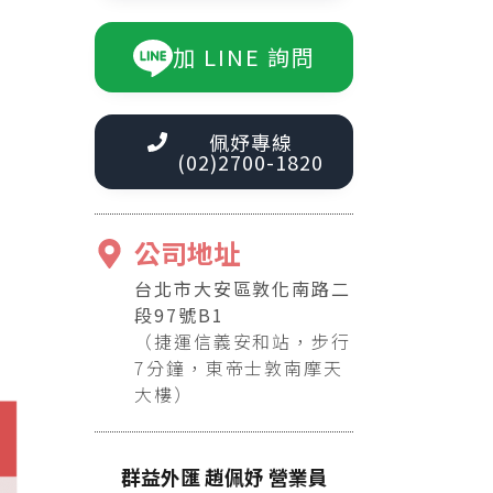
加 LINE 詢問
佩妤專線
(02)2700-1820
公司地址
台北市大安區敦化南路二
段97號B1
（捷運信義安和站，步行
7分鐘，東帝士敦南摩天
大樓）
群益外匯 趙佩妤 營業員