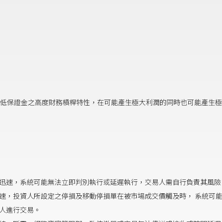
低保證金之高度財務槓桿特性，在可能產生極大利潤的同時也可能產生極
迅速，系統可能無法立即判別執行或延遲執行，交易人需自行負責其風
速，投資人所設定之停損及移動停損單在被市場成交價觸及時， 系統可
資人進行交易。