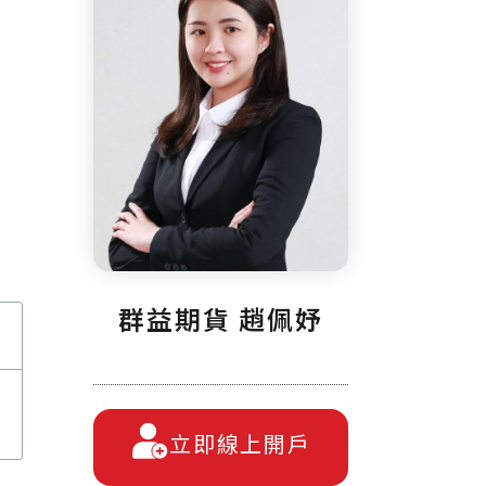
群益期貨 趙佩妤
立即線上開戶