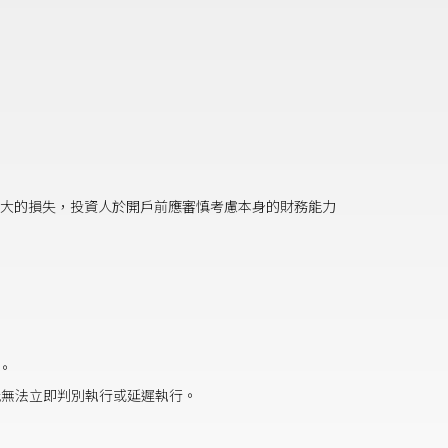
大的損失，投資人於開戶前應審慎考慮本身的財務能力
險。
能無法立即判別執行或延遲執行。