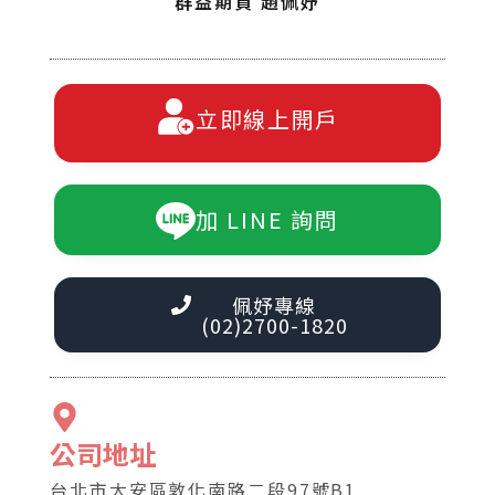
群益期貨 趙佩妤
立即線上開戶
加 LINE 詢問
佩妤專線
(02)2700-1820
公司地址
台北市大安區敦化南路二段97號B1