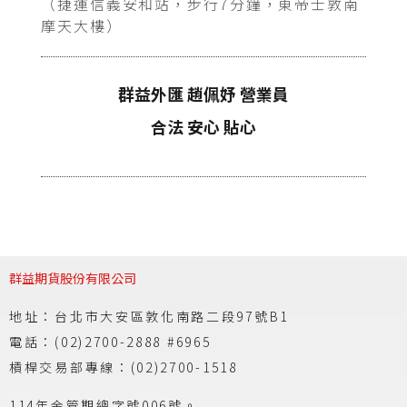
（捷運信義安和站，步行7分鐘，東帝士敦南
摩天大樓）
群益外匯 趙佩妤 營業員
合法 安心 貼心
群益期貨股份有限公司
地址：台北市大安區敦化南路二段97號B1
電話：(02)2700-2888 #6965
槓桿交易部專線：(02)2700-1518
114年金管期總字號006號。